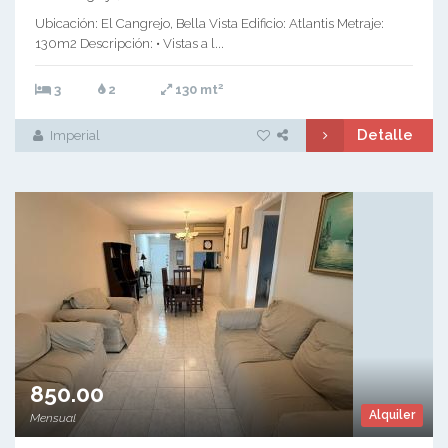
Ubicación: El Cangrejo, Bella Vista Edificio: Atlantis Metraje:
130m2 Descripción: • Vistas a l...
2
3
2
130 mt
Detalle
Imperial
850.00
Alquiler
Mensual