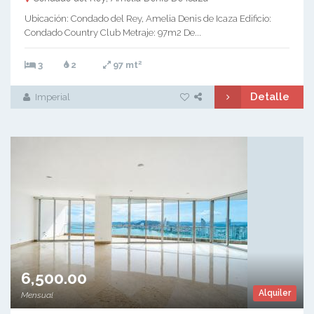
Ubicación: Condado del Rey, Amelia Denis de Icaza Edificio:
Condado Country Club Metraje: 97m2 De...
2
3
2
97 mt
Detalle
Imperial
6,500.00
Alquiler
Mensual