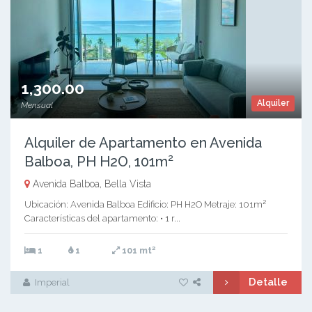
1,300.00
Alquiler
Mensual
Alquiler de Apartamento en Avenida
Balboa, PH H2O, 101m²
Avenida Balboa, Bella Vista
Ubicación: Avenida Balboa Edificio: PH H2O Metraje: 101m²
Características del apartamento: • 1 r...
2
1
1
101 mt
Detalle
Imperial