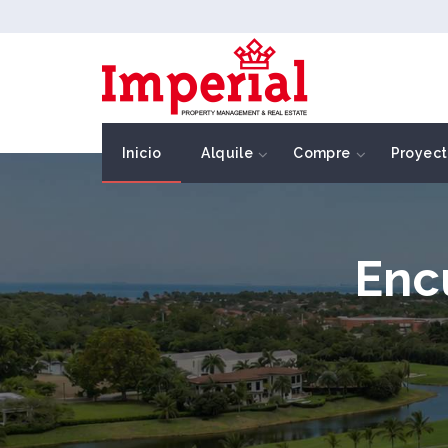
Inicio
Alquile
Compre
Proyect
Enc