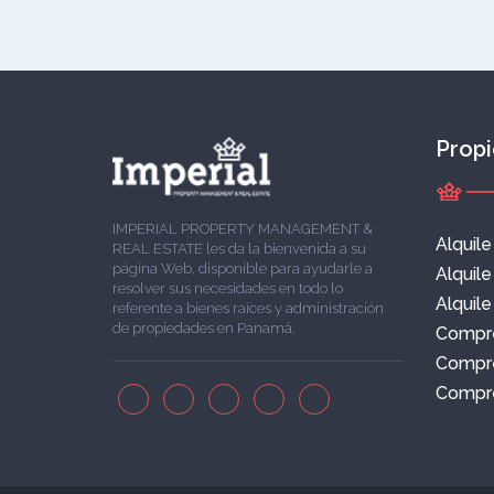
Prop
IMPERIAL PROPERTY MANAGEMENT &
Alquil
REAL ESTATE les da la bienvenida a su
página Web, disponible para ayudarle a
Alquil
resolver sus necesidades en todo lo
Alquile
referente a bienes raíces y administración
de propiedades en Panamá.
Compr
Compr
Compre