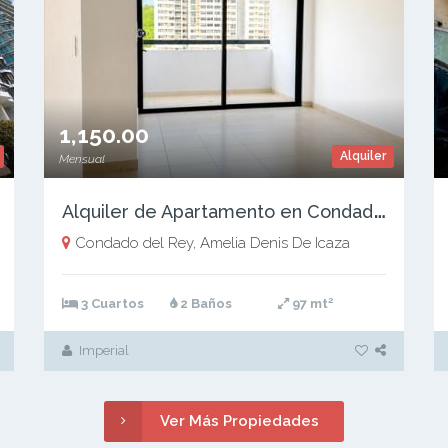
1,150.00
Alquiler
Mensual
A
lquiler de Apartamento en Condado del Rey, PH Condado Country Club, 97m2
Condado del Rey, Amelia Denis De Icaza
2
3 Cuartos
2 Baños
97 mt
Imperial
Ver Más Propiedades