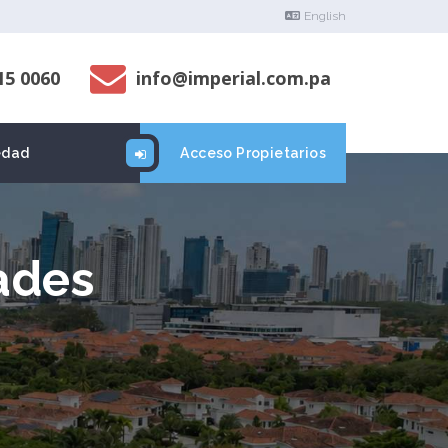
English
15 0060
info@imperial.com.pa
edad
Acceso Propietarios
ades