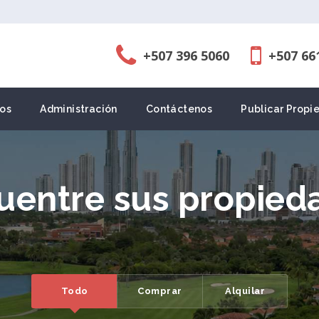
+507 396 5060
+507 66
os
Administración
Contáctenos
Publicar Propi
uentre sus propied
Todo
Comprar
Alquilar