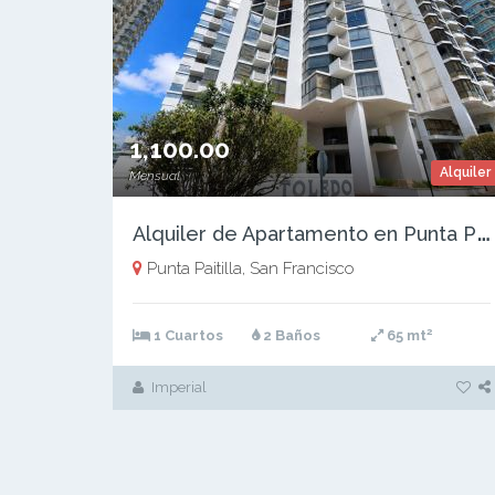
1,100.00
Alquiler
Mensual
A
lquiler de Apartamento en Punta Paitilla, PH Toledo, 65m2
Punta Paitilla, San Francisco
2
1 Cuartos
2 Baños
65 mt
Imperial