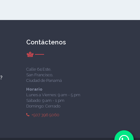
Contáctenos
Calle 64 Este,
San Francisco,
á?
Ciudad de Panamá
Horario
Lunes a Viernes: 9 am - 5 pm
Sábado: 9 am - 1 pm
Domingo: Cerrado
+507 396 5060