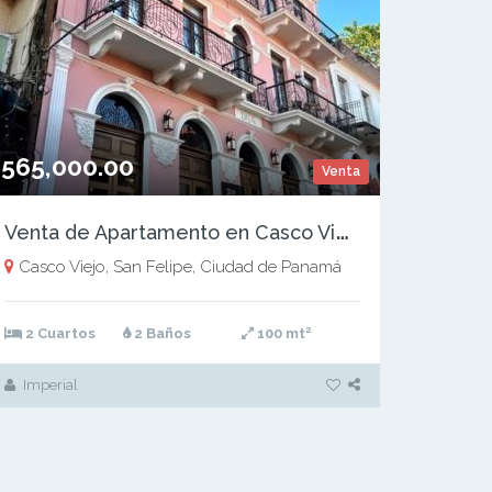
565,000.00
Venta
V
enta de Apartamento en Casco Viejo, Casa Cordovéz de León, 100m2
Casco Viejo, San Felipe, Ciudad de Panamá
2
2 Cuartos
2 Baños
100 mt
Imperial