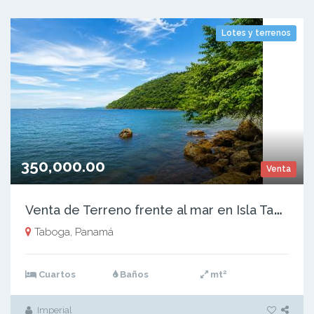
Lotes y terrenos
350,000.00
Venta
V
enta de Terreno frente al mar en Isla Taboga, 500m2
Taboga, Panamá
2
Cuartos
Baños
mt
Imperial