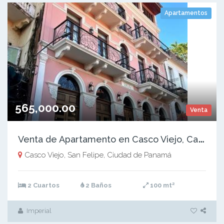
Apartamentos
565,000.00
Venta
V
enta de Apartamento en Casco Viejo, Casa Cordovéz de León, 100m2
Casco Viejo, San Felipe, Ciudad de Panamá
2
2 Cuartos
2 Baños
100 mt
Imperial