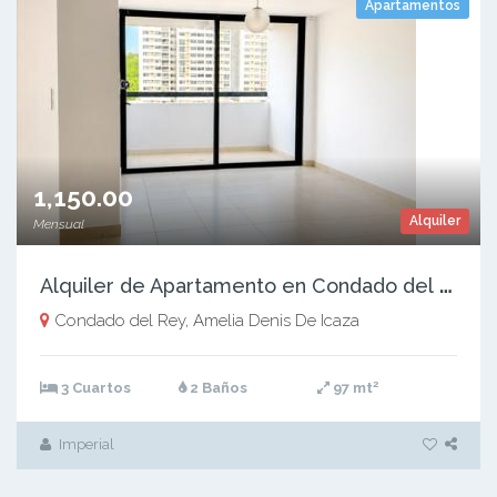
Apartamentos
1,150.00
Alquiler
Mensual
A
lquiler de Apartamento en Condado del Rey, PH Condado Country Club, 97m2
Condado del Rey, Amelia Denis De Icaza
2
3 Cuartos
2 Baños
97 mt
Imperial