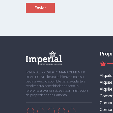
Prop
IMPERIAL PROPERTY MANAGEMENT &
Alquil
REAL ESTATE les da la bienvenida a su
página Web, disponible para ayudarle a
Alquil
resolver sus necesidades en todo lo
Alquile
referente a bienes raíces y administración
de propiedades en Panamá.
Compr
Compr
Compre