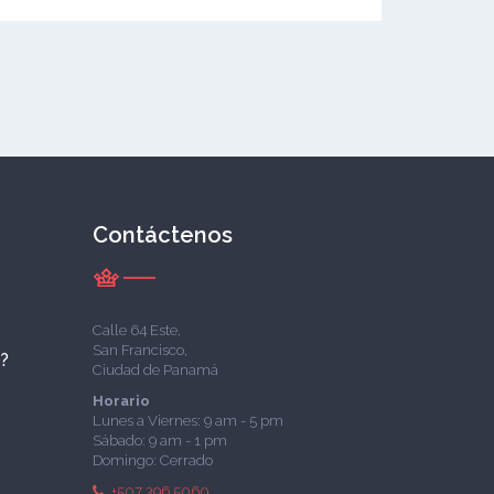
Contáctenos
Calle 64 Este,
San Francisco,
á?
Ciudad de Panamá
Horario
Lunes a Viernes: 9 am - 5 pm
Sábado: 9 am - 1 pm
Domingo: Cerrado
+507 396 5060