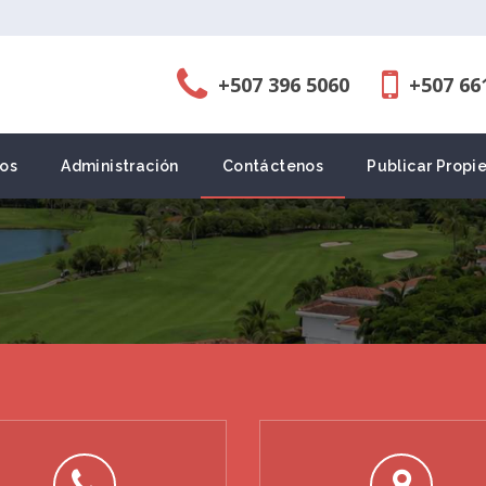
+507 396 5060
+507 66
os
Administración
Contáctenos
Publicar Propi