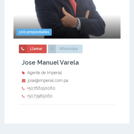
100 propiedades
Llamar
WhatsApp
Jose Manuel Varela
Agente de Imperial
jose@imperial.com.pa
+50766150060
+5073965060