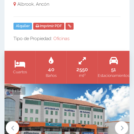
Albrook, Ancón
Alquiler
Imprimir PDF
Tipo de Propiedad:
Oficinas
40
2550
51
Cuartos
2
Baños
mt
Estacionamientos
1 / 14