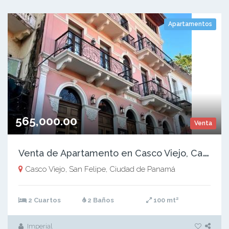
Apartamentos
565,000.00
Venta
V
enta de Apartamento en Casco Viejo, Casa Cordovéz de León, 100m2
Casco Viejo, San Felipe, Ciudad de Panamá
2
2 Cuartos
2 Baños
100 mt
Imperial