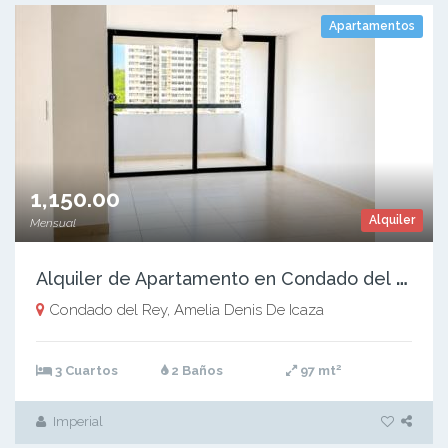
Apartamentos
1,150.00
Alquiler
Mensual
A
lquiler de Apartamento en Condado del Rey, PH Condado Country Club, 97m2
Condado del Rey, Amelia Denis De Icaza
2
3 Cuartos
2 Baños
97 mt
Imperial