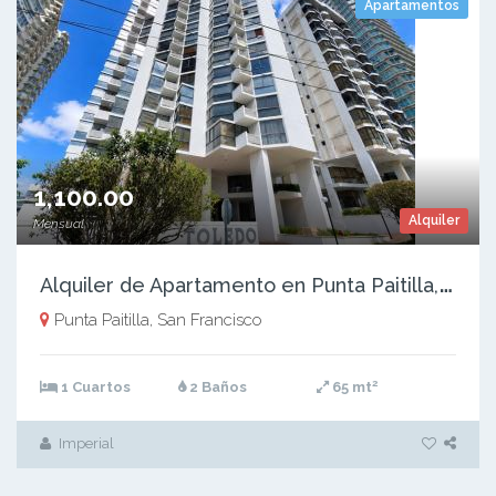
Apartamentos
1,100.00
Alquiler
Mensual
A
lquiler de Apartamento en Punta Paitilla, PH Toledo, 65m2
Punta Paitilla, San Francisco
2
1 Cuartos
2 Baños
65 mt
Imperial