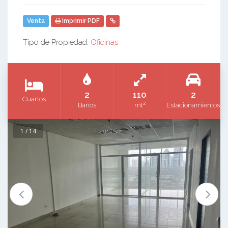
Venta
Imprimir PDF
Tipo de Propiedad:
Oficinas
2
110
2
Cuartos
2
Baños
mt
Estacionamientos
1 / 14