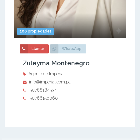
100 propiedades
Llamar
WhatsApp
Zuleyma Montenegro
Agente de Imperial
info@imperial.com.pa
+50768184534
+50766150060