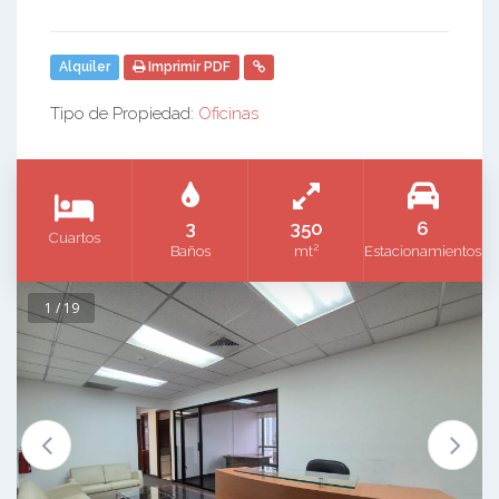
Alquiler
Imprimir PDF
Tipo de Propiedad:
Oficinas
3
350
6
Cuartos
2
Baños
mt
Estacionamientos
1 / 19