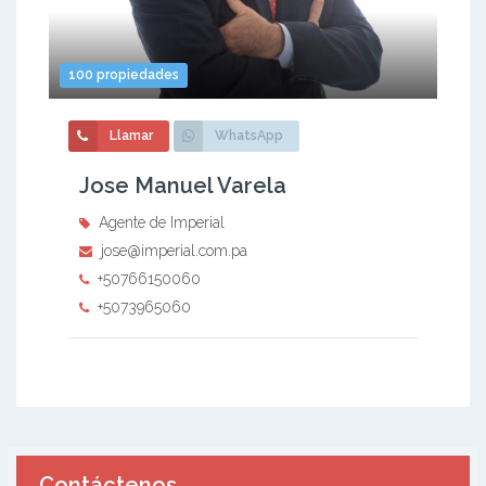
100 propiedades
Llamar
WhatsApp
Jose Manuel Varela
Agente de Imperial
jose@imperial.com.pa
+50766150060
+5073965060
Contáctenos