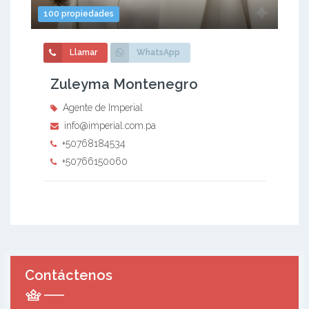
100 propiedades
Llamar
WhatsApp
Zuleyma Montenegro
Agente de Imperial
info@imperial.com.pa
+50768184534
+50766150060
Contáctenos