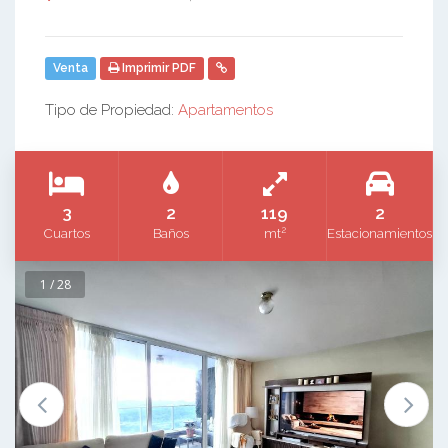
Venta
Imprimir PDF
Tipo de Propiedad:
Apartamentos
3
2
119
2
2
Cuartos
Baños
mt
Estacionamientos
1 / 28